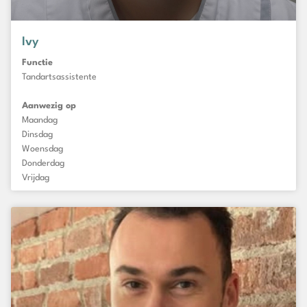
Ivy
Functie
Tandartsassistente
Aanwezig op
Maandag
Dinsdag
Woensdag
Donderdag
Vrijdag