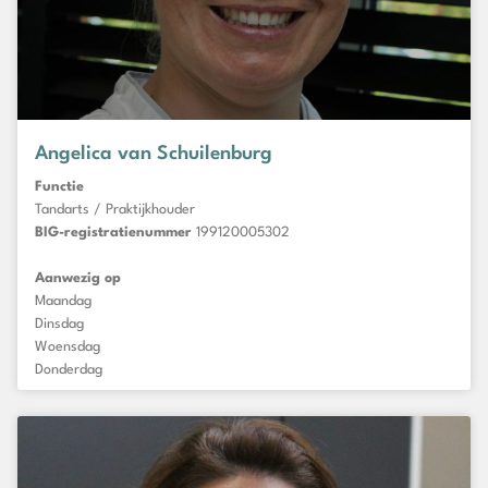
Angelica van Schuilenburg
Functie
Tandarts / Praktijkhouder
BIG-registratienummer
199120005302
Aanwezig op
Maandag
Dinsdag
Woensdag
Donderdag