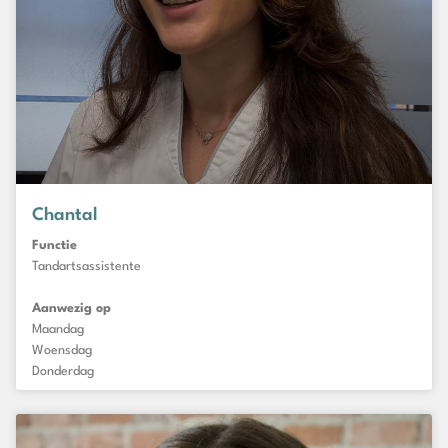
Chantal
Functie
Tandartsassistente
Aanwezig op
Maandag
Woensdag
Donderdag