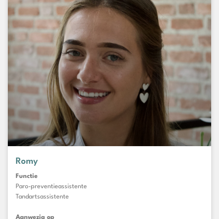
Romy
Functie
Paro-preventieassistente
Tandartsassistente
Aanwezig op