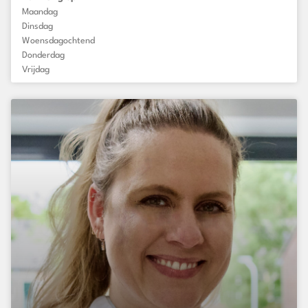
Maandag
Dinsdag
Woensdagochtend
Donderdag
Vrijdag