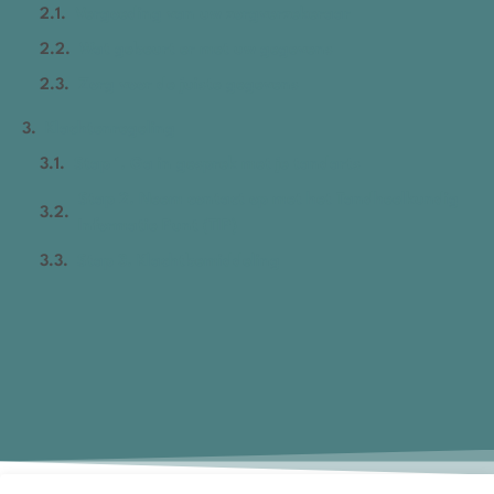
Vergoeding van uw zorgverzekeraar
Wat gebeurt er met uw gegevens
Zorg voor de juiste gegevens
Klachtenregeling
Stap 1. Ga in gesprek met je tandarts
Stap 2. Neem contact op met het Tandheelkundig
Informatie Punt (TIP)
Stap 3. Klachtbemiddeling