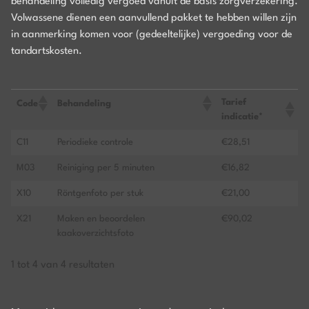
behandeling volledig vergoed vanuit de basis zorgverzekering.
Volwassene dienen een aanvullend pakket te hebben willen zijn
in aanmerking komen voor (gedeeltelijke) vergoeding voor de
tandartskosten.
Tarief
Code
Behandeling
indicatie*
C11
Periodieke controle
€28,51
M03
Reiniging per 5 minuten
€16,82
X10
Röntgenfoto per stuk
€21,00
X21
Maken en beoordelen
€90,02
kaakoverzichtsfoto
1 tot 4 van 4 resultaten