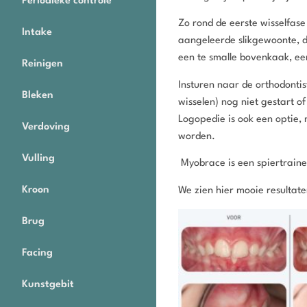
Periodieke controle
Zo rond de eerste wisselfas
Intake
aangeleerde slikgewoonte, d
een te smalle bovenkaak, ee
Reinigen
Insturen naar de orthodontis
Bleken
wisselen) nog niet gestart o
Logopedie is ook een optie,
Verdoving
worden.
Vulling
Myobrace is een spiertraine
Kroon
We zien hier mooie resultat
Brug
Facing
Kunstgebit