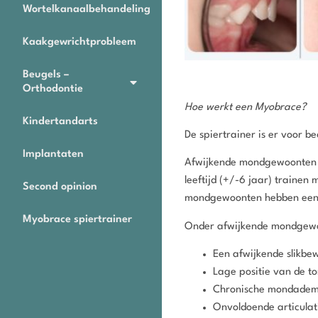
Wortelkanaalbehandeling
Kaakgewrichtprobleem
Beugels –
Orthodontie
Hoe werkt een Myobrace?
Kindertandarts
De spiertrainer is er voor b
Implantaten
Afwijkende mondgewoonten zij
leeftijd (+/-6 jaar) trainen
Second opinion
mondgewoonten hebben een p
Myobrace spiertrainer
Onder afwijkende mondgewo
Een afwijkende slikbe
Lage positie van de t
Chronische mondadem
Onvoldoende articulat