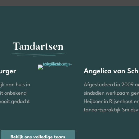
Tandartsen
urger
Angelica van Sch
jk aan huis in
Afgestudeerd in 2009 
it onbekend
sindsdien werkzaam gew
nooit gedacht
Heijboer in Rijsenhout e
tandartspraktijk Smidsvu
Bekijk ons volledige team