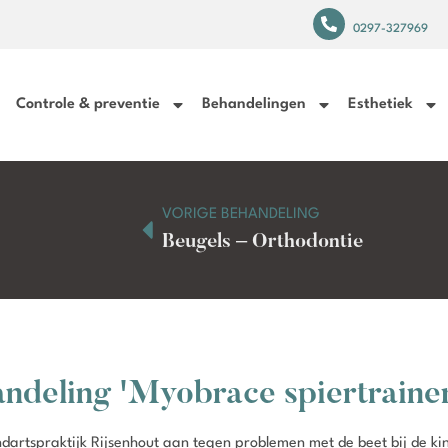
0297-327969
Controle & preventie
Behandelingen
Esthetiek
VORIGE BEHANDELING
Beugels – Orthodontie
ndeling 'Myobrace spiertraine
Tandartspraktijk Rijsenhout aan tegen problemen met de beet bij de ki